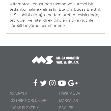
Alternatör konusunda uzman ve küresel bir
tedarikçi haline gelmiştir. Bugün, Lucas Elektrik
A.Ş. sahibi olduğu modern üretim tesislerinde,
tecrübeli ve nitelikli ekibinden aldığı güç ile
sürekli büyüme hedefindedir.
ANASAYFA
HAKKIMIZDA
DİSTRİBÜTÖRLÜKLER
MARKALAR
LUCAS ELEKTRİK
BAYİLER