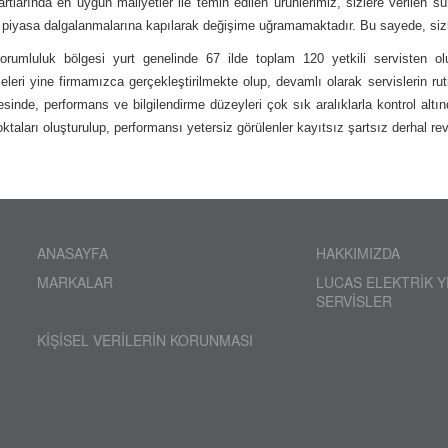
tlarında en uygun maliyetler ile temin edilen ürünlerimiz, sizlere verilen s
e piyasa dalgalanmalarına kapılarak değişime uğramamaktadır. Bu sayede, sizle
orumluluk bölgesi yurt genelinde 67 ilde toplam 120 yetkili servisten olu
meleri yine firmamızca gerçekleştirilmekte olup, devamlı olarak servislerin r
sinde, performans ve bilgilendirme düzeyleri çok sık aralıklarla kontrol altı
ktaları oluşturulup, performansı yetersiz görülenler kayıtsız şartsız derhal rev
ANASAYFA
HAKKIMIZDA
MARKALAR
LUCAS ELEKTRİK Y
SERVİSLER
KİŞİSEL VERİLERİN KORUNMASI