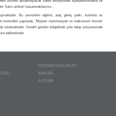
ürekli hizmeti aksatmayacak kalite seviyesinde fiyatlandırılmakta ve
r 'Satın alırken' kazanmaktasınız...
şmaktadır. Bu servislerin eğitimi, araç gereç parkı, kontrolü ve
utin kontrolleri yapılarak, 'Müşteri memnuniyeti ve maksimum hizmet'
nda tutulmaktadır. Gerekli görülen bölgelerde yine talep çerçevesinde
ize edilmektedir.
DİSTRİBÜTÖRLÜKLER
ETKİLİ
BAYİLER
İLETİŞİM