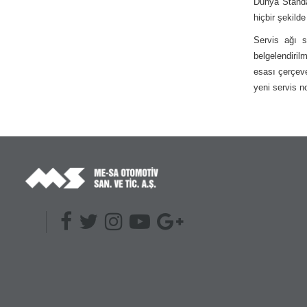
Dünya Standar
hiçbir şekild
Servis ağı s
belgelendiril
esası çerçeve
yeni servis no