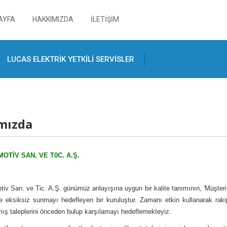
AYFA
HAKKIMIZDA
İLETİŞİM
LUCAS ELEKTRİK YETKİLİ SERVİSLER
mızda
OTİV SAN. VE T0C. A.Ş.
v San. ve Tic. A.Ş. günümüz anlayışına uygun bir kalite tanımının, 'Müşteri 
 eksiksiz sunmayı hedefleyen bir kuruluştur. Zamanı etkin kullanarak raki
ş taleplerini önceden bulup karşılamayı hedeflemekteyiz.